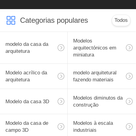
vez para meu
Categorias populares
modelo que faz
Todos
exigências
Modelos
modelo da casa da
arquitectónicos em
arquitetura
miniatura
Modelo acrílico da
modelo arquitetural
arquitetura
fazendo materiais
Modelos diminutos da
Modelo da casa 3D
construção
Modelo da casa de
Modelos à escala
campo 3D
industriais