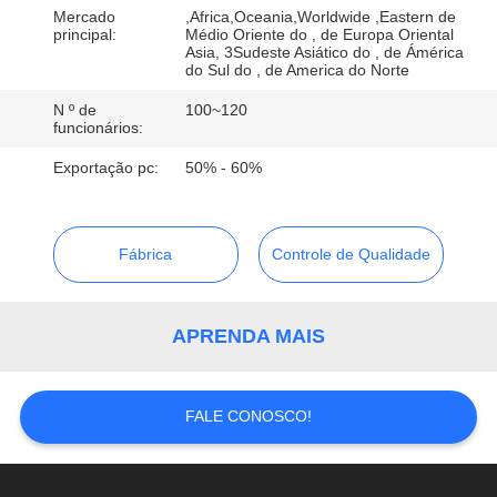
CONTROLE
Mercado
,Africa,Oceania,Worldwide ,Eastern de
principal:
Médio Oriente do , de Europa Oriental
DA
Asia, 3Sudeste Asiático do , de Ámérica
do Sul do , de America do Norte
QUALIDADE
N º de
100~120
funcionários:
CONTACTE-
Exportação pc:
50% - 60%
NOS
PEÇA
Fábrica
Controle de Qualidade
UMAS
CITAÇÕES
APRENDA MAIS
FALE CONOSCO!