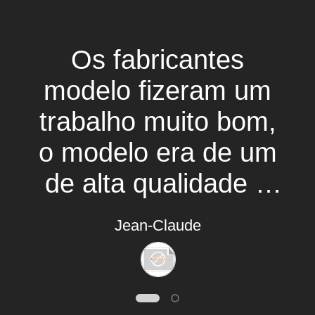
Os fabricantes
modelo fizeram um
trabalho muito bom,
o modelo era de um
de alta qualidade e
foi enviado no tempo
Jean-Claude
e no orçamento eu
usá-lo-ia
definidamente outra