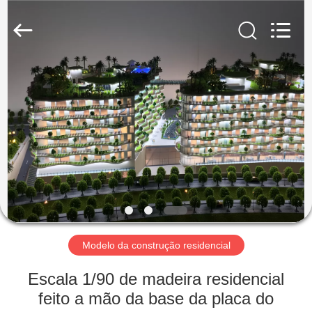
casa
da
arquitetura
supplier.
Copyright
©
2019
-
CASA
2025
Guangzhou
Shangye
Model
Making
PRODUTOS
Co.,Ltd.
All
Rights
Reserved.
SOBRE
NÓS
EXCURSÃO
DA
Modelo da construção residencial
FÁBRICA
Escala 1/90 de madeira residencial
feito a mão da base da placa do