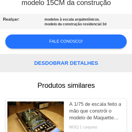
CONTROLE
modelo 15CM da construção
DA
Realçar:
,
QUALIDADE
modelos à escala arquitetónicos
modelo da construção residencial 3d
CONTACTE-
FALE CONOSCO!
NOS
DESDOBRAR DETALHES
PEÇA
UMAS
Produtos similares
CITAÇÕES
A 1/75 de escala feito a
MAPA
mão que constrói o
DO
modelo de Maquette
SITE
com perfeito aquece-se
MOQ:1 conjunto
conduzido