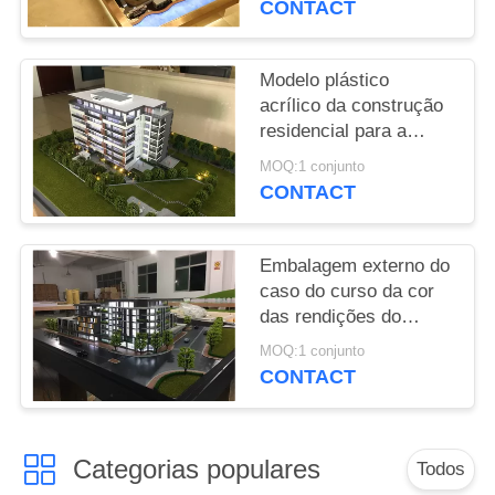
CONTACT
PRIVACY
POLICY
Modelo plástico
acrílico da construção
residencial para a
exposição 1. 2 * 1M de
MOQ:1 conjunto
Real Estate
CONTACT
Embalagem externo do
caso do curso da cor
das rendições do
modelo da construção
MOQ:1 conjunto
residencial 3D do Abs
CONTACT
Categorias populares
Todos