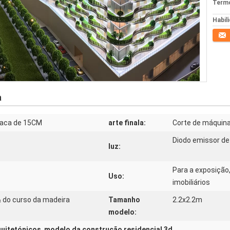
Termo
Habil
Conta
a
laca de 15CM
arte finala:
Corte de máquina
Diodo emissor de
luz:
Para a exposição
Uso:
imobiliários
 do curso da madeira
Tamanho
2.2x2.2m
modelo:
quitetónicos
,
modelo da construção residencial 3d