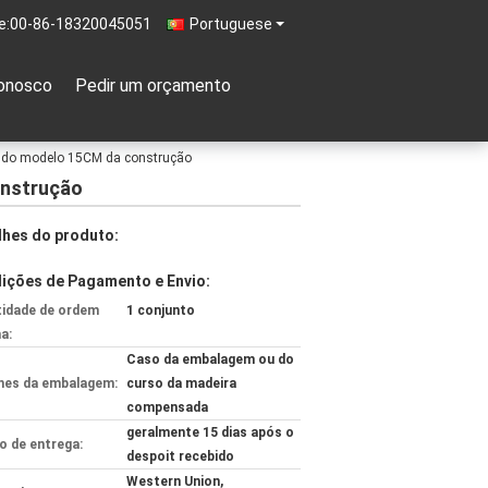
e:
00-86-18320045051
Portuguese
onosco
Pedir um orçamento
ca do modelo 15CM da construção
onstrução
lhes do produto:
ições de Pagamento e Envio:
idade de ordem
1 conjunto
a:
Caso da embalagem ou do
hes da embalagem:
curso da madeira
compensada
geralmente 15 dias após o
 de entrega:
despoit recebido
Western Union,