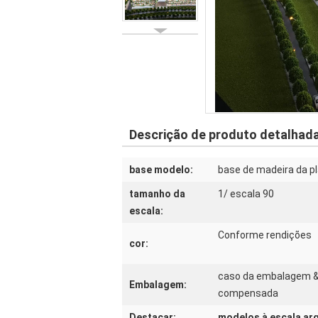
Descrição de produto detalhad
base modelo:
base de madeira da p
tamanho da
1/ escala 90
escala:
Conforme rendições
cor:
caso da embalagem &
Embalagem:
compensada
Destacar:
modelos à escala ar