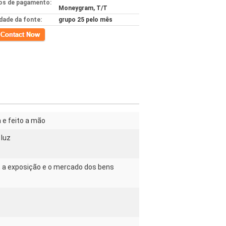
s de pagamento:
Moneygram, T/T
idade da fonte:
grupo 25 pelo mês
to
 e feito a mão
 luz
, a exposição e o mercado dos bens