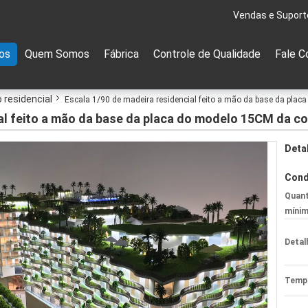
Vendas e Suport
os
Quem Somos
Fábrica
Controle de Qualidade
Fale C
 residencial
Escala 1/90 de madeira residencial feito a mão da base da pla
ial feito a mão da base da placa do modelo 15CM da c
Deta
Cond
Quant
mínim
Detal
Tempo