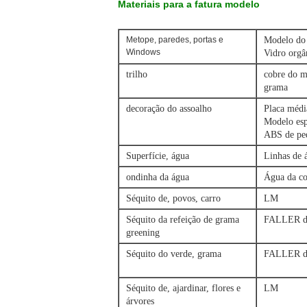
Materiais para a fatura modelo
Metope, paredes, portas e
Modelo do 
Windows
Vidro orgâ
trilho
cobre do m
grama
decoração do assoalho
Placa médi
Modelo esp
ABS de ped
Superfície, água
Linhas de 
ondinha da água
Água da c
Séquito de, povos, carro
LM
Séquito da refeição de grama
FALLER d
greening
Séquito do verde, grama
FALLER d
Séquito de, ajardinar, flores e
LM
árvores