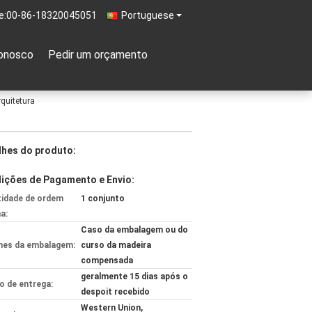
e:
00-86-18320045051
Portuguese
onosco
Pedir um orçamento
quitetura
lhes do produto:
ições de Pagamento e Envio:
idade de ordem
1 conjunto
a:
Caso da embalagem ou do
hes da embalagem:
curso da madeira
compensada
geralmente 15 dias após o
 de entrega:
despoit recebido
Western Union,