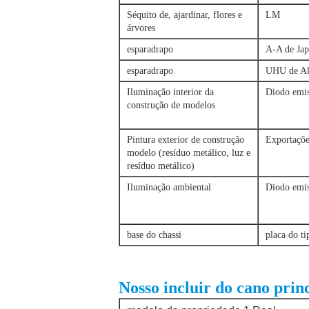
Séquito de, ajardinar, flores e
LM
árvores
esparadrapo
A-A de Ja
esparadrapo
UHU de A
Iluminação interior da
Diodo emis
construção de modelos
Pintura exterior de construção
Exportaçõe
modelo (resíduo metálico, luz e
resíduo metálico)
Iluminação ambiental
Diodo emis
base do chassi
placa do ti
Nosso incluir do cano prin