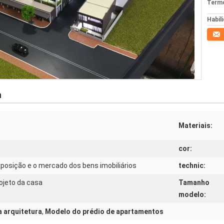
Termo
Habil
Conta
a
Materiais:
cor:
xposição e o mercado dos bens imobiliários
technic:
ojeto da casa
Tamanho
modelo:
 arquitetura
,
Modelo do prédio de apartamentos