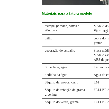
Materiais para a fatura modelo
Metope, paredes, portas e
Modelo do 
Windows
Vidro orgâ
trilho
cobre do m
grama
decoração do assoalho
Placa médi
Modelo esp
ABS de ped
Superfície, água
Linhas de 
ondinha da água
Água da c
Séquito de, povos, carro
LM
Séquito da refeição de grama
FALLER d
greening
Séquito do verde, grama
FALLER d