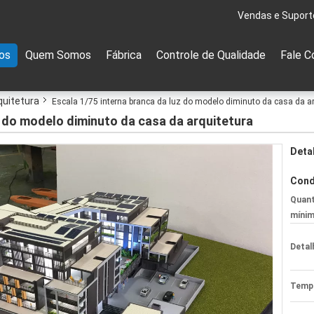
Vendas e Suport
os
Quem Somos
Fábrica
Controle de Qualidade
Fale C
quitetura
Escala 1/75 interna branca da luz do modelo diminuto da casa da ar
z do modelo diminuto da casa da arquitetura
Deta
Cond
Quant
mínim
Detal
Tempo