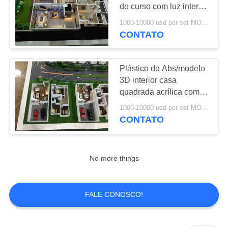
do curso com luz interna
da mobília
1000-10000 usd per set MOQ:1 conjunto
CONTATO
14
Modelo da casa 3D
Plástico do Abs/modelo
3D interior casa
quadrada acrílica com
árvores modelo
1000-10000 usd per set MOQ:1 conjunto
CONTATO
15
No more things
Modelos diminutos
da construção
FALE CONOSCO!