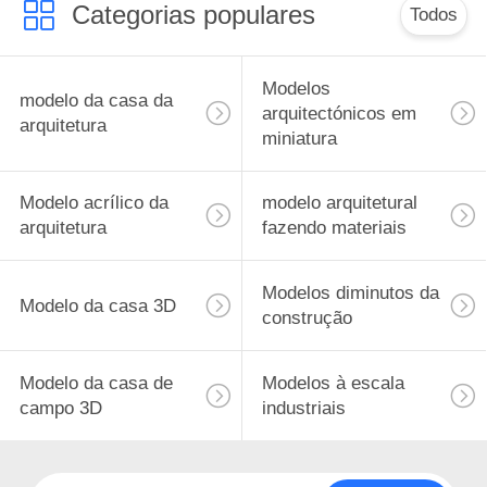
Categorias populares
Todos
11
Modelos
Modelo da casa de
modelo da casa da
arquitectónicos em
arquitetura
campo 3D
miniatura
Modelo acrílico da
modelo arquitetural
arquitetura
fazendo materiais
7
Modelos diminutos da
Modelo da casa 3D
construção
Modelos à escala
industriais
Modelo da casa de
Modelos à escala
campo 3D
industriais