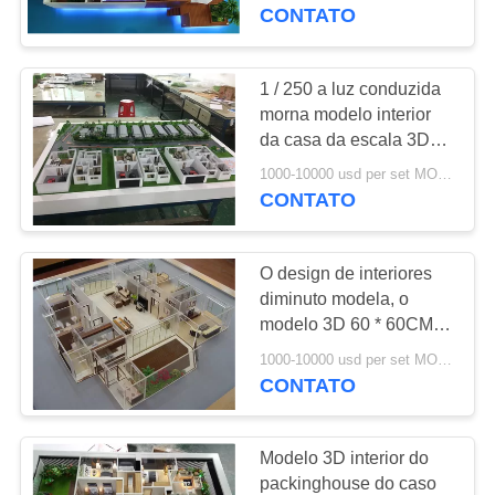
CONTROLE
a mão
CONTATO
DA
QUALIDADE
1 / 250 a luz conduzida
12
morna modelo interior
Modelo acrílico da
da casa da escala 3D
CONTACTE-
pintou a cor 1 * 0. 8M
arquitetura
1000-10000 usd per set MOQ:1 conjunto
NOS
CONTATO
PEÇA
O design de interiores
UMAS
diminuto modela, o
CITAÇÕES
modelo 3D 60 * 60CM
19
interior da casa acrílica
1000-10000 usd per set MOQ:1 conjunto
modelo arquitetural
CONTATO
fazendo materiais
Modelo 3D interior do
packinghouse do caso