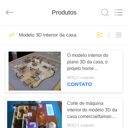
casa
da
arquitetura
Produtos
fornecedor.
Copyright
©
2019
-
CASA
17
2021
architecturehousemodel.com.
Modelo 3D interior da casa
All
modelo da casa da
Rights
Reserved.
PRODUTOS
arquitetura
O modelo interior do
plano 3D da casa, o
SOBRE
projeto home
NÓS
arquitetónico comercial
MOQ:1 conjunto
3d modela
CONTATO
27
EXCURSÃO
Modelos
DA
Corte de máquina
interior do modelo 3D da
FÁBRICA
arquitectónicos em
casa comercial/tamanho
pequeno arte finala feito
miniatura
MOQ:1 conjunto